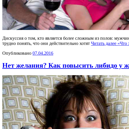
Дискуссия о том, кто является более сложным из полов: мужчи
трудно понять, что они действительно хотят
Читать далее
«Что 
Опубликовано
07.04.2016
Нет желания? Как повысить либидо у 