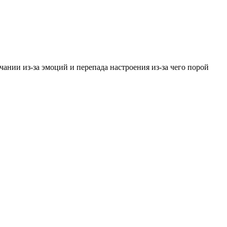
ании из-за эмоций и перепада настроения из-за чего порой