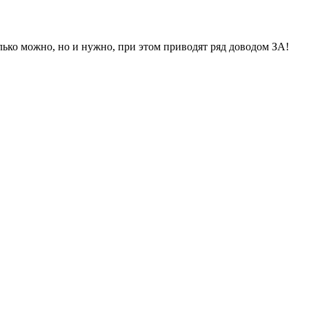
лько можно, но и нужно, при этом приводят ряд доводом ЗА!