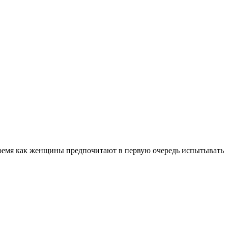
время как женщины предпочитают в первую очередь испытывать