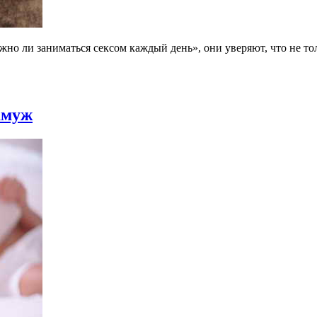
но ли заниматься сексом каждый день», они уверяют, что не то
замуж