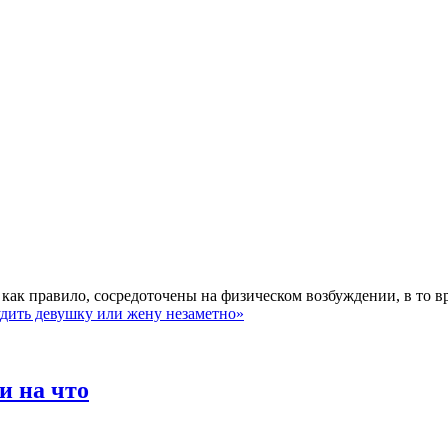
как правило, сосредоточены на физическом возбуждении, в то 
дить девушку или жену незаметно»
и на что