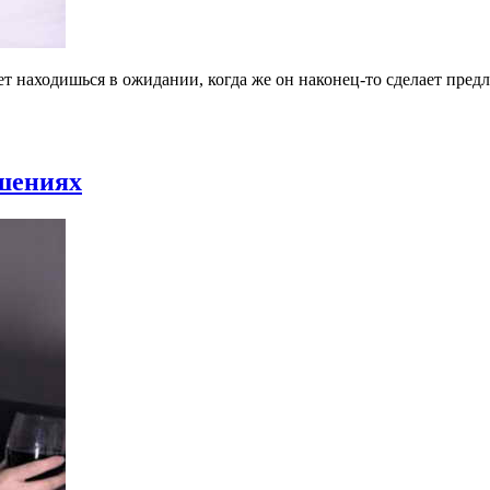
ет находишься в ожидании, когда же он наконец-то сделает пре
шениях