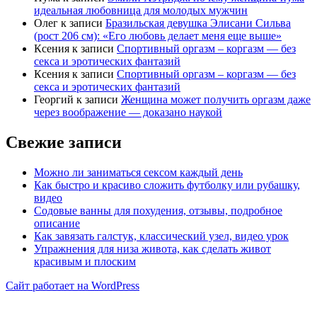
идеальная любовница для молодых мужчин
Олег
к записи
Бразильская девушка Элисани Сильва
(рост 206 см): «Его любовь делает меня еще выше»
Ксения
к записи
Спортивный оргазм – коргазм — без
секса и эротических фантазий
Ксения
к записи
Спортивный оргазм – коргазм — без
секса и эротических фантазий
Георгий
к записи
Женщина может получить оргазм даже
через воображение — доказано наукой
Свежие записи
Можно ли заниматься сексом каждый день
Как быстро и красиво сложить футболку или рубашку,
видео
Содовые ванны для похудения, отзывы, подробное
описание
Как завязать галстук, классический узел, видео урок
Упражнения для низа живота, как сделать живот
красивым и плоским
Сайт работает на WordPress