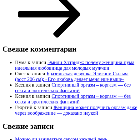
Свежие комментарии
Пума
к записи
Эмили Хэтридж: почему женщина-пума
идеальная любовница для молодых мужчин
Олег
к записи
Бразильская девушка Элисани Сильва
(рост 206 см): «Его любовь делает меня еще выше»
Ксения
к записи
Спортивный оргазм – коргазм — без
секса и эротических фантазий
Ксения
к записи
Спортивный оргазм – коргазм — без
секса и эротических фантазий
Георгий
к записи
Женщина может получить оргазм даже
через воображение — доказано наукой
Свежие записи
Можно ли заниматься сексом каждый день