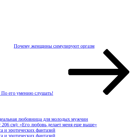
Почему женщины симулируют оргазм
? По его умению слушать!
еальная любовница для молодых мужчин
 206 см): «Его любовь делает меня еще выше»
са и эротических фантазий
са и эротических фантазий