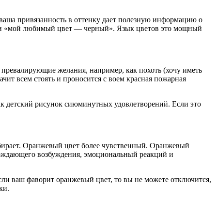
е ваша привязанность в оттенку дает полезную информацию о
или «мой любимый цвет — черный». Язык цветов это мощный
 превалирующие желания, например, как похоть (хочу иметь
начит всем стоять и проносится с воем красная пожарная
ак детский рисунок сиюминутных удовлетворений. Если это
выбирает. Оранжевый цвет более чувственный. Оранжевый
арождающего возбуждения, эмоциональный реакций и
сли ваш фаворит оранжевый цвет, то вы не можете отключится,
ки.