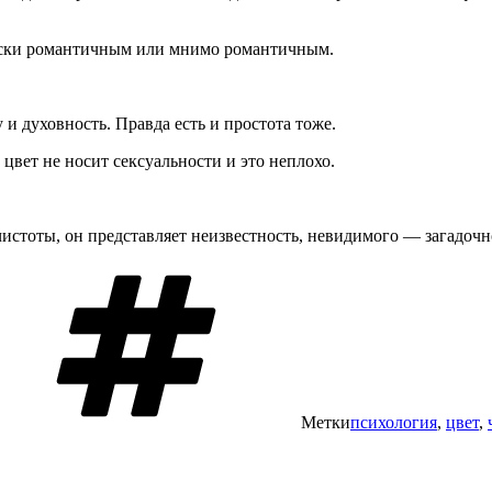
чески романтичным или мнимо романтичным.
и духовность. Правда есть и простота тоже.
цвет не носит сексуальности и это неплохо.
 чистоты, он представляет неизвестность, невидимого — загадо
Метки
психология
,
цвет
,