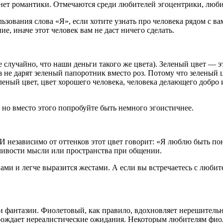
 нет романтики. Отмечаются среди любителей эгоцентрики, люби
ования слова «Я», если хотите узнать про человека рядом с вам
ие, иначе этот человек вам не даст ничего сделать.
е случайно, что наши деньги такого же цвета). Зеленый цвет — э
а не дарят зеленый папоротник вместо роз. Потому что зеленый 
еленый цвет, цвет хорошего человека, человека делающего добро
, но вместо этого попробуйте быть немного эгоистичнее.
 И независимо от оттенков этот цвет говорит: «Я люблю быть п
чивости мысли или пространства при общении.
ами и легче выразится жестами. А если вы встречаетесь с любит
 фантазии. Фиолетовый, как правило, вдохновляет нерешительн
рождает нереалистические ожидания. Некоторым любителям фиоле