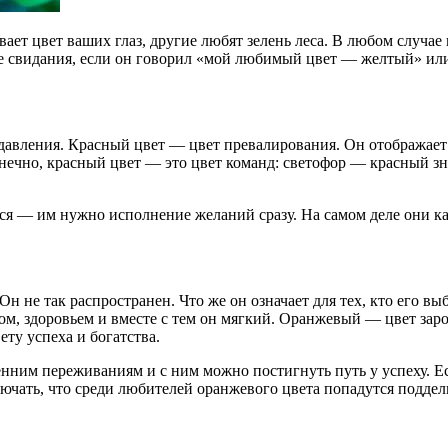
вает цвет ваших глаз, другие любят зелень леса. В любом случа
сле свидания, если он говорил «мой любимый цвет — желтый» 
давления. Красный цвет — цвет превалирования. Он отображает
 Конечно, красный цвет — это цвет команд: светофор — красный з
ся — им нужно исполнение желаний сразу. На самом деле они к
Он не так распространен. Что же он означает для тех, кто его 
вом, здоровьем и вместе с тем он мягкий. Оранжевый — цвет з
ету успеха и богатства.
енним переживаниям и с ним можно постигнуть путь у успеху. Е
ключать, что среди любителей оранжевого цвета попадутся поддел