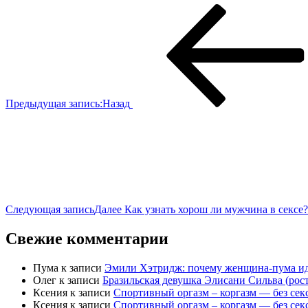
Предыдущая запись:
Назад
Следующая запись
Далее
Как узнать хорош ли мужчина в сексе
Свежие комментарии
Пума
к записи
Эмили Хэтридж: почему женщина-пума ид
Олег
к записи
Бразильская девушка Элисани Сильва (рост
Ксения
к записи
Спортивный оргазм – коргазм — без сек
Ксения
к записи
Спортивный оргазм – коргазм — без сек