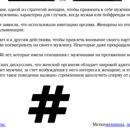
, одной из стратегий женщин, чтобы привязать к себе мужчину
 мужчины, характерна для случаев, когда мужья или бойфренды п
заявили, что использовали имитацию оргазма. Женщины из этой
кульминации.
 и к другим действиям, чтобы привлечь внимание своего партне
ми посматривать на своего мужчину. Некоторые даже прекращал
48 лет, которые имели отношения с мужчинами на протяжении не
ских дискуссиях, что женский организм обладает широкой адап
ет мужчин, за счет возбуждения у него интереса к женщине, и
то такое поведение вызвано стремлением заполучить сперму от
екс
Метки
женщина
,
о