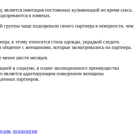
, является имитация постоянных кульминаций во время секса.
одозреваются в изменах.
 группы чаще подозревали своего партнера в неверности, чем
ра, к этому относится стиль одежды, украдкой следить
и общение с женщинами, которые засматривались на партнера.
 менее шести месяцев.
тацией в социуме, в плане эволюционного преимущества
 это является адаптирующим поведением женщины
 ценных партнеров.
ргазм
,
психология