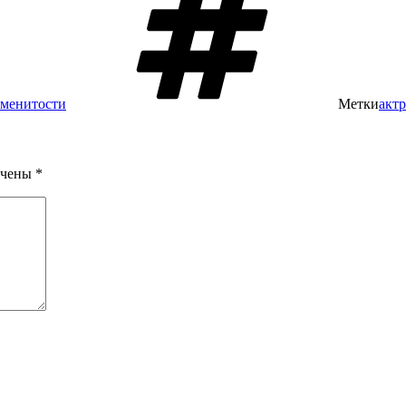
аменитости
Метки
акт
ечены
*