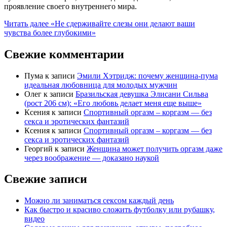
проявление своего внутреннего мира.
Читать далее
«Не сдерживайте слезы они делают ваши
чувства более глубокими»
Свежие комментарии
Пума
к записи
Эмили Хэтридж: почему женщина-пума
идеальная любовница для молодых мужчин
Олег
к записи
Бразильская девушка Элисани Сильва
(рост 206 см): «Его любовь делает меня еще выше»
Ксения
к записи
Спортивный оргазм – коргазм — без
секса и эротических фантазий
Ксения
к записи
Спортивный оргазм – коргазм — без
секса и эротических фантазий
Георгий
к записи
Женщина может получить оргазм даже
через воображение — доказано наукой
Свежие записи
Можно ли заниматься сексом каждый день
Как быстро и красиво сложить футболку или рубашку,
видео