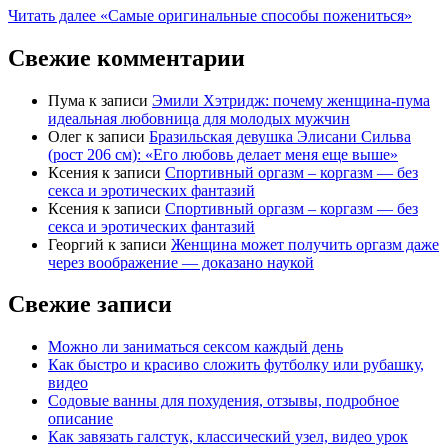
Читать далее
«Самые оригинальные способы пожениться»
Свежие комментарии
Пума
к записи
Эмили Хэтридж: почему женщина-пума
идеальная любовница для молодых мужчин
Олег
к записи
Бразильская девушка Элисани Сильва
(рост 206 см): «Его любовь делает меня еще выше»
Ксения
к записи
Спортивный оргазм – коргазм — без
секса и эротических фантазий
Ксения
к записи
Спортивный оргазм – коргазм — без
секса и эротических фантазий
Георгий
к записи
Женщина может получить оргазм даже
через воображение — доказано наукой
Свежие записи
Можно ли заниматься сексом каждый день
Как быстро и красиво сложить футболку или рубашку,
видео
Содовые ванны для похудения, отзывы, подробное
описание
Как завязать галстук, классический узел, видео урок