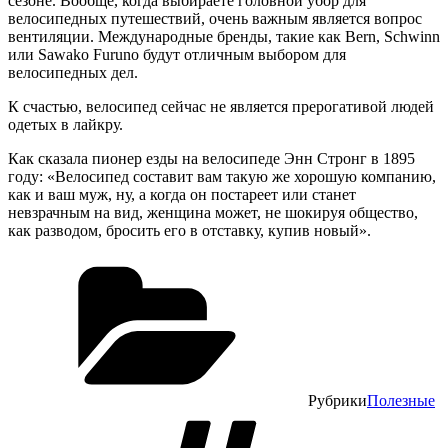
сезоне. Вообще, когда выбираете головной убор для
велосипедных путешествий, очень важным является вопрос
вентиляции. Международные бренды, такие как Bern, Schwinn
или Sawako Furuno будут отличным выбором для
велосипедных дел.
К счастью, велосипед сейчас не является прерогативой людей
одетых в лайкру.
Как сказала пионер езды на велосипеде Энн Стронг в 1895
году: «Велосипед составит вам такую же хорошую компанию,
как и ваш муж, ну, а когда он постареет или станет
невзрачным на вид, женщина может, не шокируя общество,
как разводом, бросить его в отставку, купив новый».
Рубрики
Полезные