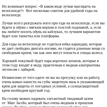
Но возникает вопрос: «В каком виде лучше выглядеть на
велосипеде?» Вот несколько советов для удобной езды на
велосипеде.
Лучше всего разгружать ноги при езде на велосипеде, если вы
будете в обуви с мягким верхом и толстой подошвой, а, если
вы любите носить обувь на каблуках, то лучшим вариантом
будет или танкетка или платформа.
Для езды на велосипеде не годиться юбка карандаш, которая
не дает свободно двигать ногами, не годятся длинные вещи со
свободным кроем, так как они могут попасть в спицы колеса.
Хорошей покупкой будет пара коротких штанов, которые в
этом году входят в моду, практичная и модная альтернатива
легинсам с лайкрой.
Независимо от того едите ли вы на прогулку или на работу,
очень важно нанести на губы защитную мазь и увлажняющий
крем для защиты от погодных условий, а солнцезащитный
крем необходим круглый год.
На голову можно надевать элегантный твидовый шлем
от Marc Jacobs, который был очень модным в прошлом