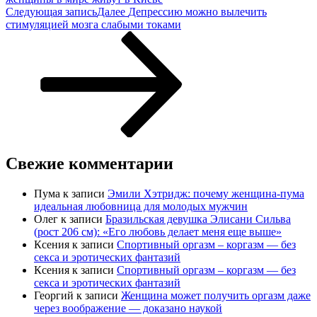
Следующая запись
Далее
Депрессию можно вылечить
стимуляцией мозга слабыми токами
Свежие комментарии
Пума
к записи
Эмили Хэтридж: почему женщина-пума
идеальная любовница для молодых мужчин
Олег
к записи
Бразильская девушка Элисани Сильва
(рост 206 см): «Его любовь делает меня еще выше»
Ксения
к записи
Спортивный оргазм – коргазм — без
секса и эротических фантазий
Ксения
к записи
Спортивный оргазм – коргазм — без
секса и эротических фантазий
Георгий
к записи
Женщина может получить оргазм даже
через воображение — доказано наукой