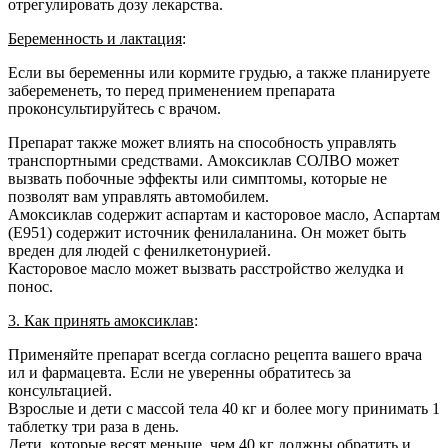
отрегулировать дозу лекарства.
Беременность и лактация
:
Если вы беременны или кормите грудью, а также планируете
забеременеть, то перед применением препарата
проконсультируйтесь с врачом.
Препарат также может влиять на способность управлять
транспортными средствами. Амоксиклав СОЛВО может
вызвать побочные эффекты или симптомы, которые не
позволят вам управлять автомобилем.
Амоксиклав содержит аспартам и касторовое масло, Аспартам
(E951) содержит источник фенилаланина. Он может быть
вреден для людей с фенилкетонурией.
Касторовое масло может вызвать расстройство желудка и
понос.
3. Как принять амоксиклав
:
Применяйте препарат всегда согласно рецепта вашего врача
ил и фармацевта. Если не уверенны обратитесь за
консультацией.
Взрослые и дети с массой тела 40 кг и более могу принимать 1
таблетку три раза в день.
Дети, которые весят меньше, чем 40 кг должны обратить и