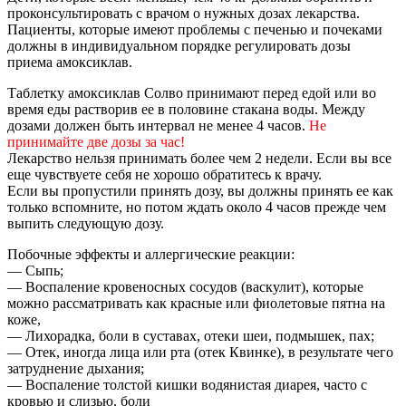
проконсультировать с врачом о нужных дозах лекарства.
Пациенты, которые имеют проблемы с печенью и почеками
должны в индивидуальном порядке регулировать дозы
приема амоксиклав.
Таблетку амоксиклав Солво принимают перед едой или во
время еды растворив ее в половине стакана воды. Между
дозами должен быть интервал не менее 4 часов.
Не
принимайте две дозы за час!
Лекарство нельзя принимать более чем 2 недели. Если вы все
еще чувствуете себя не хорошо обратитесь к врачу.
Если вы пропустили принять дозу, вы должны принять ее как
только вспомните, но потом ждать около 4 часов прежде чем
выпить следующую дозу.
Побочные эффекты и аллергические реакции:
— Сыпь;
— Воспаление кровеносных сосудов (васкулит), которые
можно рассматривать как красные или фиолетовые пятна на
коже,
— Лихорадка, боли в суставах, отеки шеи, подмышек, пах;
— Отек, иногда лица или рта (отек Квинке), в результате чего
затруднение дыхания;
— Воспаление толстой кишки водянистая диарея, часто с
кровью и слизью, боли