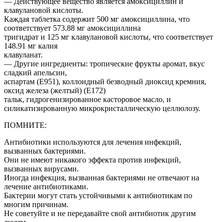
— Действующее вещество является амоксициллин и
клавулановой кислоты.
Каждая таблетка содержит 500 мг амоксициллина, что
соответствует 573.88 мг амоксициллина
тригидрат и 125 мг клавулановой кислоты, что соответствует
148.91 мг калия
клавуланат.
— Другие ингредиенты: тропические фрукты аромат, вкус
сладкий апельсин,
аспартам (E951), коллоидный безводный диоксид кремния,
оксид железа (желтый) (Е172)
тальк, гидрогенизированное касторовое масло, и
силикатизированную микрокристаллическую целлюлозу.
ПОМНИТЕ:
Антибиотики используются для лечения инфекций,
вызванных бактериями.
Они не имеют никакого эффекта против инфекций,
вызванных вирусами.
Иногда инфекция, вызванная бактериями не отвечают на
лечение антибиотиками.
Бактерии могут стать устойчивыми к антибиотикам по
многим причинам.
Не советуйте и не передавайте свой антибиотик другим