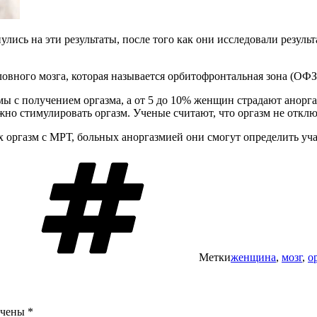
лись на эти результаты, после того как они исследовали резуль
овного мозга, которая называется орбитофронтальная зона (ОФЗ)
 с получением оргазма, а от 5 до 10% женщин страдают аноргаз
жно стимулировать оргазм. Ученые считают, что оргазм не отклю
оргазм с МРТ, больных аноргазмией они смогут определить уча
Метки
женщина
,
мозг
,
о
ечены
*