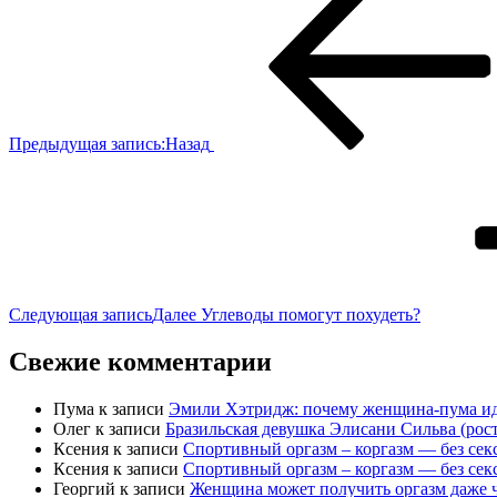
Предыдущая запись:
Назад
Следующая запись
Далее
Углеводы помогут похудеть?
Свежие комментарии
Пума
к записи
Эмили Хэтридж: почему женщина-пума ид
Олег
к записи
Бразильская девушка Элисани Сильва (рост
Ксения
к записи
Спортивный оргазм – коргазм — без сек
Ксения
к записи
Спортивный оргазм – коргазм — без сек
Георгий
к записи
Женщина может получить оргазм даже ч