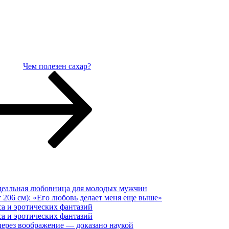
Чем полезен сахар?
еальная любовница для молодых мужчин
 206 см): «Его любовь делает меня еще выше»
са и эротических фантазий
са и эротических фантазий
ерез воображение — доказано наукой