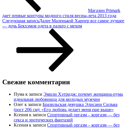
Магазин Primark
дает первые контуры модного стиля весны-лета 2013 года
Следующая запись
Далее
Маленькой Харпер все самое лучшее
— дочь Бекхэмов одета в пальто с мехом
Свежие комментарии
Пума
к записи
Эмили Хэтридж: почему женщина-пума
идеальная любовница для молодых мужчин
Олег
к записи
Бразильская девушка Элисани Сильва
(рост 206 см): «Его любовь делает меня еще выше»
Ксения
к записи
Спортивный оргазм – коргазм — без
секса и эротических фантазий
Ксения
к записи
Спортивный оргазм – коргазм — без