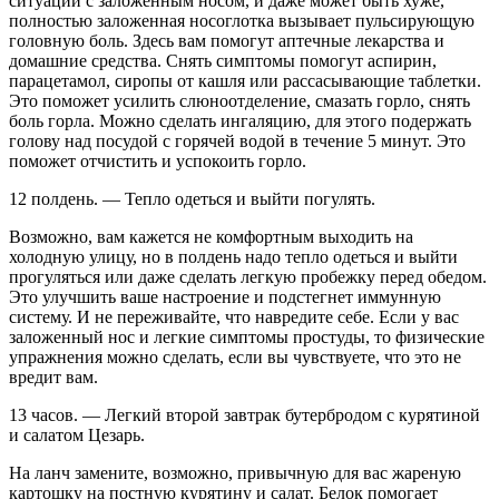
ситуации с заложенным носом, и даже может быть хуже,
полностью заложенная носоглотка вызывает пульсирующую
головную боль. Здесь вам помогут аптечные лекарства и
домашние средства. Снять симптомы помогут аспирин,
парацетамол, сиропы от кашля или рассасывающие таблетки.
Это поможет усилить слюноотделение, смазать горло, снять
боль горла. Можно сделать ингаляцию, для этого подержать
голову над посудой с горячей водой в течение 5 минут. Это
поможет отчистить и успокоить горло.
12 полдень. — Тепло одеться и выйти погулять.
Возможно, вам кажется не комфортным выходить на
холодную улицу, но в полдень надо тепло одеться и выйти
прогуляться или даже сделать легкую пробежку перед обедом.
Это улучшить ваше настроение и подстегнет иммунную
систему. И не переживайте, что навредите себе. Если у вас
заложенный нос и легкие симптомы простуды, то физические
упражнения можно сделать, если вы чувствуете, что это не
вредит вам.
13 часов. — Легкий второй завтрак бутербродом с курятиной
и салатом Цезарь.
На ланч замените, возможно, привычную для вас жареную
картошку на постную курятину и салат. Белок помогает