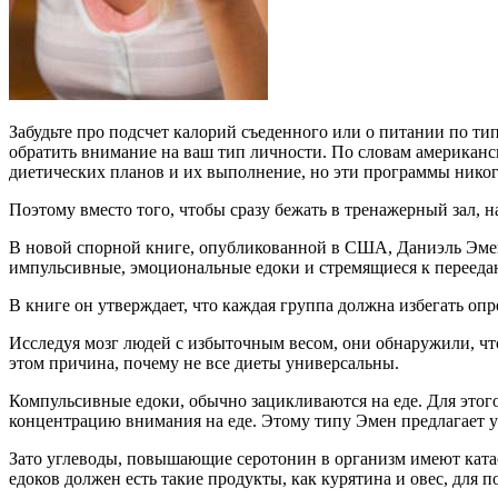
Забудьте про подсчет калорий съеденного или о питании по ти
обратить внимание на ваш тип личности. По словам американс
диетических планов и их выполнение, но эти программы никог
Поэтому вместо того, чтобы сразу бежать в тренажерный зал, 
В новой спорной книге, опубликованной в США, Даниэль Эмен
импульсивные, эмоциональные едоки и стремящиеся к перееда
В книге он утверждает, что каждая группа должна избегать опр
Исследуя мозг людей с избыточным весом, они обнаружили, что
этом причина, почему не все диеты универсальны.
Компульсивные едоки, обычно зацикливаются на еде. Для этог
концентрацию внимания на еде. Этому типу Эмен предлагает у
Зато углеводы, повышающие серотонин в организм имеют катас
едоков должен есть такие продукты, как курятина и овес, для