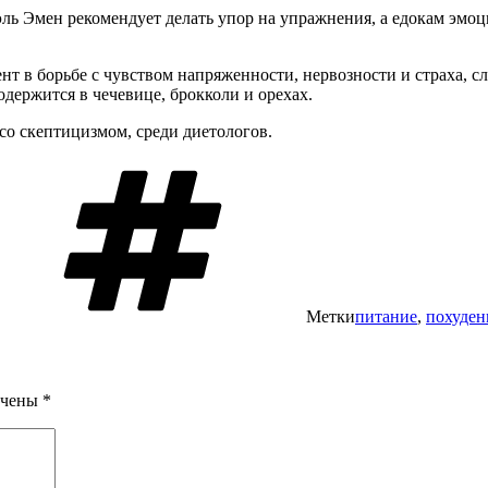
ь Эмен рекомендует делать упор на упражнения, а едокам эмоц
т в борьбе с чувством напряженности, нервозности и страха, сле
ержится в чечевице, брокколи и орехах.
о скептицизмом, среди диетологов.
Метки
питание
,
похуден
ечены
*