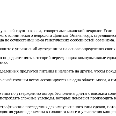
пу вашей группы крови, говорит американский невролог. Если в
кого клинического невролога Даниэля Эмена люди, стремящиеся п
да не осуществимы из-за генетических особенностей организма.
начните с упражнений аутотренинга на основе определения своих
 определяет пять категорий переедающих: компульсивные едок
нию.
еделенных продуктов питания и налегать на другие, чтобы похуд
 с избыточным весом ассоциируется не одна область мозга, а им
о типа по утверждению автора бесполезны диеты с высоким соде
потреблять сложные углеводы, которые помогают производить в
трофические последствия для импульсивного типа едоков, пото
 поднятия уровня допамина в головном мозге и увеличения конце