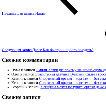
Предыдущая запись:
Назад
Следующая запись
Далее
Как быстро и просто похудеть?
Свежие комментарии
Пума
к записи
Эмили Хэтридж: почему женщина-пума ид
Олег
к записи
Бразильская девушка Элисани Сильва (рост
Ксения
к записи
Спортивный оргазм – коргазм — без сек
Ксения
к записи
Спортивный оргазм – коргазм — без сек
Георгий
к записи
Женщина может получить оргазм даже ч
Свежие записи