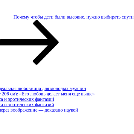
Почему чтобы дети были высокие, нужно выбирать спутн
еальная любовница для молодых мужчин
 206 см): «Его любовь делает меня еще выше»
са и эротических фантазий
са и эротических фантазий
ерез воображение — доказано наукой